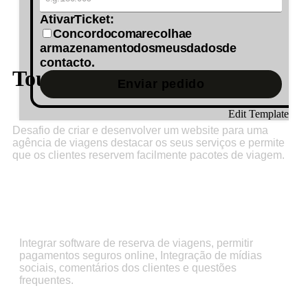
Ativar Ticket:
Concordo com a recolha e
armazenamento dos meus dados de
contacto.
Tourism Agency Web Design
Enviar pedido
Edit Template
Desafio de criar e desenvolver um website para uma
agência de viagens destacar os seus serviços e permite
que os clientes reservem facilmente pacotes de viagem.
Strategy
Integrar software de reserva de viagens, permitir
pagamentos seguros online, Integração de mídias
sociais, comentários dos clientes e questões
frequentes.