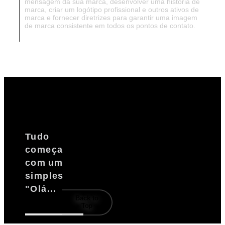
mensagem da sua marca, desenvolver uma história de
marca, criar um logótipo profissional e outros ativos de
marca e fornecer diretrizes para garantir uma imagem
de marca consistente em todos os pontos de contato.
Tudo
começa
com um
simples
Our
"Olá...
© 2026 attract made with vision
terms
hello@attract.pt
Back to
and
Top
conditions